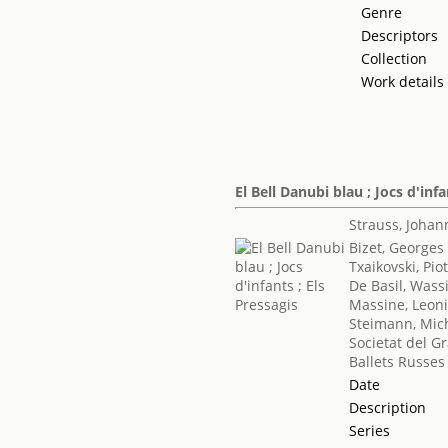
Genre
Descriptors
Collection
Work details
El Bell Danubi blau ; Jocs d'infa
Strauss, Johan
Bizet, Georges
Txaikovski, Piotr
De Basil, Wassi
Massine, Leon
Steimann, Mic
Societat del G
Ballets Russes
Date
Description
Series