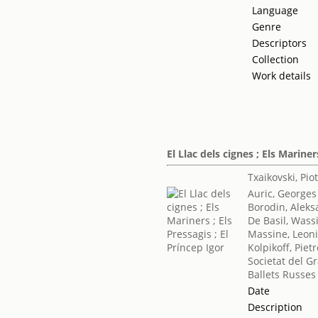
Language
Genre
Descriptors
Collection
Work details
El Llac dels cignes ; Els Mariner
Txaikovski, Piotr
Auric, Georges
Borodin, Aleksa
De Basil, Wassi
Massine, Leon
Kolpikoff, Piet
Societat del G
Ballets Russes
Date
Description