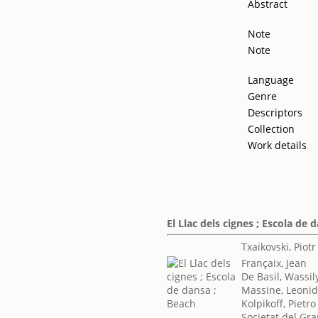
Abstract
Note
Note
Language
Genre
Descriptors
Collection
Work details
El Llac dels cignes ; Escola de 
Txaikovski, Piotr 
Françaix, Jean
De Basil, Wassil
Massine, Leoni
Kolpikoff, Pietro
Societat del Gra