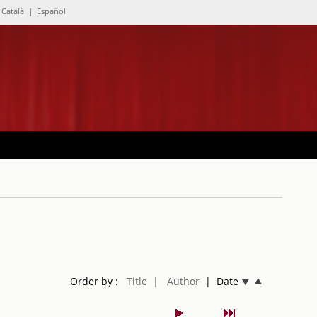
Català
|
Español
Order by :
Title
| Author
| Date