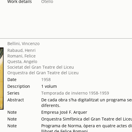
Work details
Otello
Bellini, Vincenzo
Rabaud, Henri
Romani, Felice
Questa, Angelo
Societat del Gran Teatre del Liceu
Orquestra del Gran Teatre del Liceu
Date
1958
Description
1 volum
Series
Temporada de invierno 1958-1959
Abstract
De cada obra s'ha digitalitzat un programa sen
diferents.
Note
Empresa José F. Arquer
Note
Orquestra Simfònica del Gran Teatre del Lice
Note
Programa de Norma, òpera en quatre actes div
llibret de Felice Romani