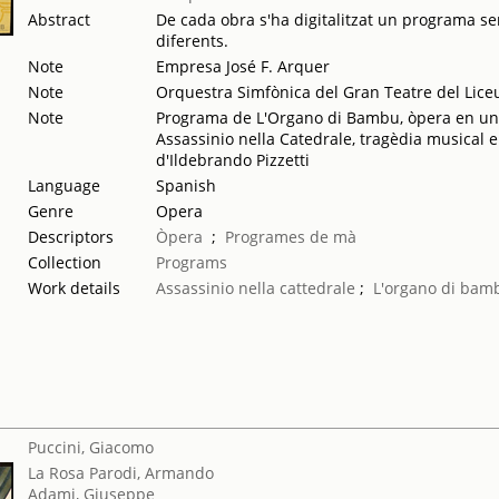
Abstract
De cada obra s'ha digitalitzat un programa sen
diferents.
Note
Empresa José F. Arquer
Note
Orquestra Simfònica del Gran Teatre del Lice
Note
Programa de L'Organo di Bambu, òpera en un ac
Assassinio nella Catedrale, tragèdia musical 
d'Ildebrando Pizzetti
Language
Spanish
Genre
Opera
Descriptors
Òpera
;
Programes de mà
Collection
Programs
Work details
Assassinio nella cattedrale
;
L'organo di bam
Puccini, Giacomo
La Rosa Parodi, Armando
Adami, Giuseppe