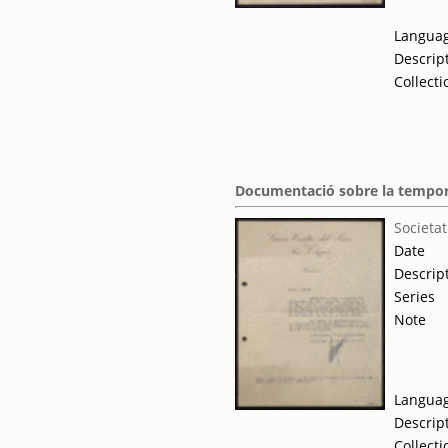
Langua
Descrip
Collecti
Documentació sobre la tempo
Societat
Date
Descrip
Series
Note
Langua
Descrip
Collecti