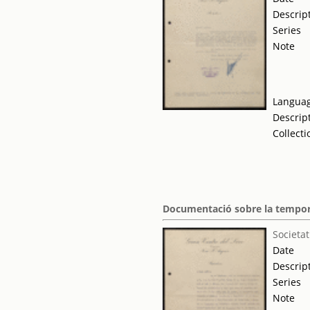
Descrip
Series
Note
Langua
Descrip
Collecti
Documentació sobre la tempo
Societat
Date
Descrip
Series
Note