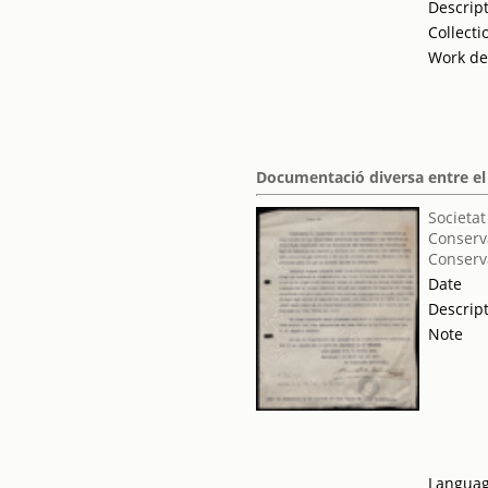
Descrip
Collecti
Work de
Documentació diversa entre el 
Societat
Conserva
Conserv
Date
Descrip
Note
Langua