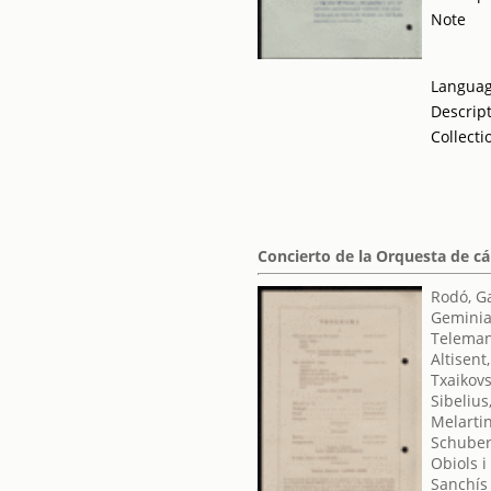
Note
Langua
Descrip
Collecti
Concierto de la Orquesta de c
Rodó, G
Geminia
Teleman
Altisent
Txaikovsk
Sibelius
Melartin
Schuber
Obiols i
Sanchís 