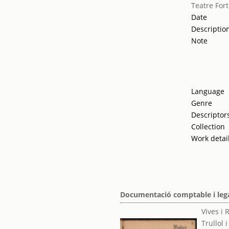
Teatre For
Date
Descriptio
Note
Language
Genre
Descriptor
Collection
Work detai
Documentació comptable i lega
Vives i
Trullol 