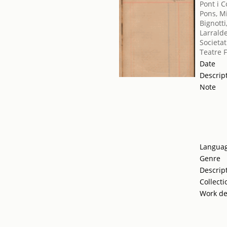
Pont i C
Pons, M
Bignotti
Larralde
Societat
Teatre 
Date
Descrip
Note
Langua
Genre
Descrip
Collecti
Work de