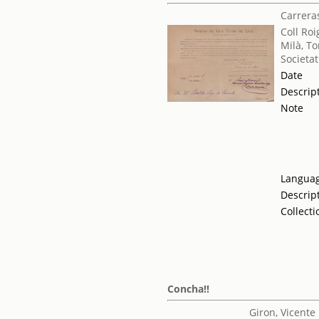
Carreras
Coll Roi
Milà, T
Societat
Date
Descrip
Note
Langua
Descrip
Collecti
Concha!!
Giron, Vicente