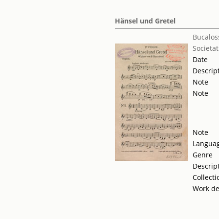
Hänsel und Gretel
Bucaloss
Societat
Date
Descrip
Note
Note
Note
Langua
Genre
Descrip
Collecti
Work de