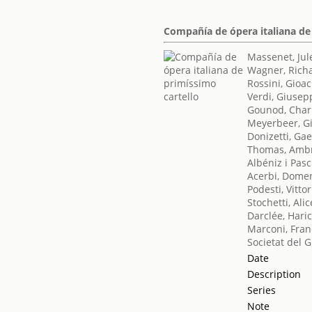
Compañía de ópera italiana de
Massenet, Jul
Wagner, Rich
Rossini, Gioa
Verdi, Giusep
Gounod, Char
Meyerbeer, G
Donizetti, Ga
Thomas, Amb
Albéniz i Pasc
Acerbi, Dome
Podesti, Vittor
Stochetti, Alic
Darclée, Hari
Marconi, Fra
Societat del 
Date
Description
Series
Note