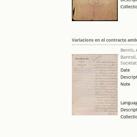
Collecti
Variacions en el contracte amb 
Bernís, 
Bartrolí
Societat
Date
Descrip
Note
Langua
Descrip
Collecti