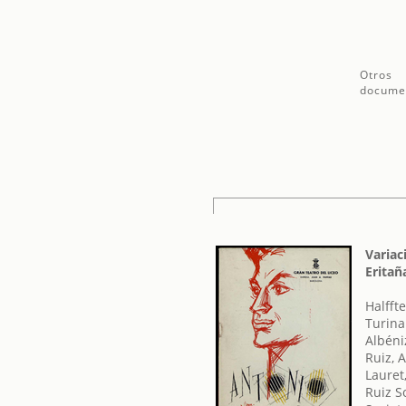
Otros
docume
Variac
Eritañ
Halffte
Turina
Albéniz
Ruiz, A
Lauret
Ruiz S