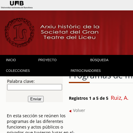
INICIO
PROYECTO
BÚSQUEDA
COLECCIONES
PATROCINADORES
Programas de 
Palabra clave:
Ruiz, A.
Registros 1 a 5 de 5
Volver
En esta sección se reúnen los
programas de las diferentes
funciones y actos públicos o
privados que tuvieron lugar en el