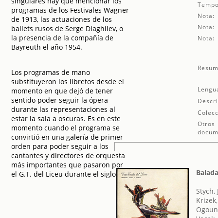
singulares hay que mencionar los
Tempo
programas de los Festivales Wagner
Nota:
de 1913, las actuaciones de los
Nota:
ballets rusos de Serge Diaghilev, o
la presencia de la compañía de
Nota:
Bayreuth el año 1954.
Resum
Los programas de mano
substituyeron los libretos desde el
Lengu
momento en que dejó de tener
sentido poder seguir la ópera
Descri
durante las representaciones al
Colecc
estar la sala a oscuras. Es en este
Otros
momento cuando el programa se
docum
convirtió en una galería de primer
orden para poder seguir a los
cantantes y directores de orquesta
más importantes que pasaron por
Balada
el G.T. del Liceu durante el siglo XX.
Stych, 
Krizek
Ogoun