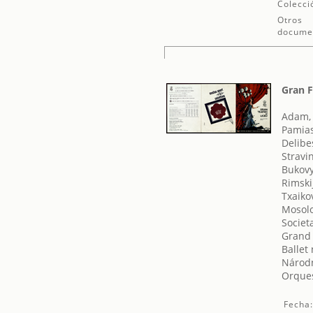
Colecci
Otros
docume
Gran F
Adam,
Pamias
Delibe
Stravin
Bukovy
Rimski
Txaikov
Mosolo
Societ
Grand 
Ballet
Národn
Orques
Fecha