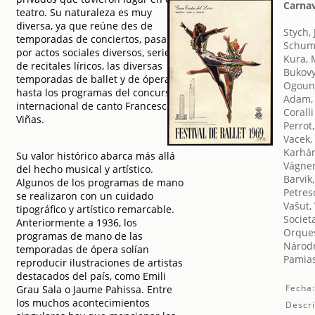
Carnava
teatro. Su naturaleza es muy
diversa, ya que reúne des de
Stych, 
temporadas de conciertos, pasando
Schum
por actos sociales diversos, series
Kura, 
de recitales líricos, las diversas
Bukovy
temporadas de ballet y de ópera,
Ogoun
hasta los programas del concurso
Adam,
internacional de canto Francesc
Coralli
Viñas.
Perrot,
Vacek,
Karhán
Su valor histórico abarca más allá
Vágner
del hecho musical y artístico.
Barvik
Algunos de los programas de mano
Petres
se realizaron con un cuidado
Vašut,
tipográfico y artístico remarcable.
Societ
Anteriormente a 1936, los
Orques
programas de mano de las
Národn
temporadas de ópera solían
Pamias
reproducir ilustraciones de artistas
destacados del país, como Emili
Fecha
Grau Sala o Jaume Pahissa. Entre
los muchos acontecimientos
Descri