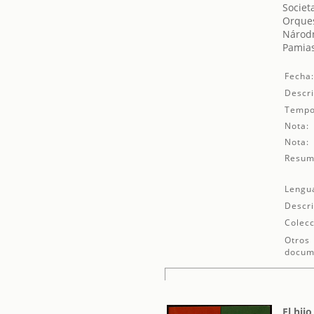
Societ
Orques
Národn
Pamias
Fecha
Descri
Tempo
Nota:
Nota:
Resum
Lengu
Descri
Colecc
Otros
docum
El hij