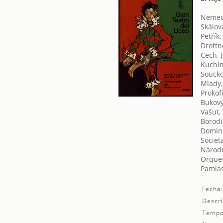
Nemece
Skálov
Petřík,
Drottn
Cech, 
Kuchin
Soucko
Mlady,
Prokofi
Bukovy
Vašut,
Borodi
Domini
Societ
Národn
Orques
Pamias
Fecha
Descri
Tempo