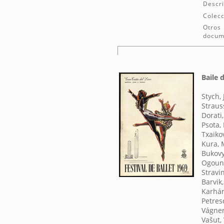
Descri
Colecc
Otros
docum
Baile 
Stych, 
Straus
Dorati,
Psota,
Txaikov
Kura, 
Bukovy
Ogoun
Stravin
Barvik
Karhán
Petres
Vágner
Vašut,