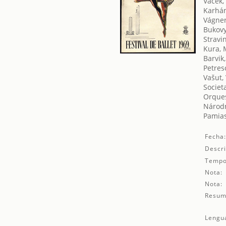
Vacek,
Karhán
Vágner
Bukovy
Stravin
Kura, 
Barvik
Petres
Vašut,
Societ
Orques
Národn
Pamias
Fecha
Descri
Tempo
Nota:
Nota:
Resum
Lengu