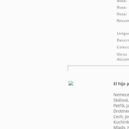
Nota:
Nota:
Nota:
Resum
Lengu
Descri
Colecc
Otros
docum
El hijo
Nemecek,
Skálová
Petřík, 
Drottne
Cech, Jo
Kuchinka
Mlady, 