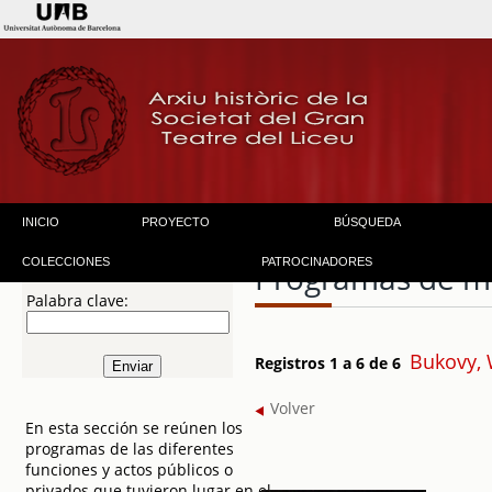
INICIO
PROYECTO
BÚSQUEDA
COLECCIONES
PATROCINADORES
Programas de 
Palabra clave:
Bukovy, 
Registros 1 a 6 de 6
Volver
En esta sección se reúnen los
programas de las diferentes
funciones y actos públicos o
privados que tuvieron lugar en el