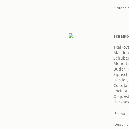
Colecci
Tchaiko
Txaikovsk
Macdona
Schuber
Menotti
Butler, 
Sipusch
Herder,
Cole, Ja
Societat
Orquest
Harknes
Fecha:
Descrip