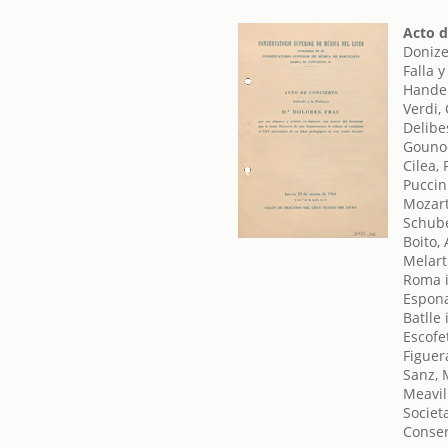
Acto d
Donize
Falla 
Handel
Verdi,
Delibe
Gounod
Cilea,
Puccin
Mozar
Schube
Boito, 
Melarti
Roma i
Espon
Batlle
Escofe
Figuer
Sanz, 
Meavill
Societ
Conser