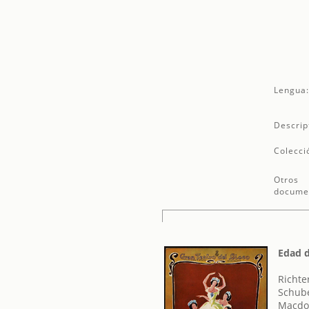
Lengua
Descrip
Colecci
Otros
docume
Edad d
Richte
Schube
Macdon