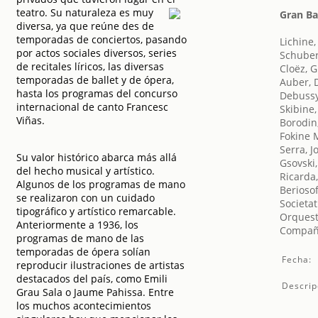
teatro. Su naturaleza es muy
Gran Ba
diversa, ya que reúne des de
temporadas de conciertos, pasando
Lichine,
por actos sociales diversos, series
Schuber
de recitales líricos, las diversas
Cloëz, 
temporadas de ballet y de ópera,
Auber, D
hasta los programas del concurso
Debussy
internacional de canto Francesc
Skibine
Viñas.
Borodin,
Fokine 
Serra, 
Su valor histórico abarca más allá
Gsovski,
del hecho musical y artístico.
Ricarda
Algunos de los programas de mano
Beriosof
se realizaron con un cuidado
Societat
tipográfico y artístico remarcable.
Orquest
Anteriormente a 1936, los
Compañí
programas de mano de las
temporadas de ópera solían
Fecha:
reproducir ilustraciones de artistas
destacados del país, como Emili
Descrip
Grau Sala o Jaume Pahissa. Entre
los muchos acontecimientos