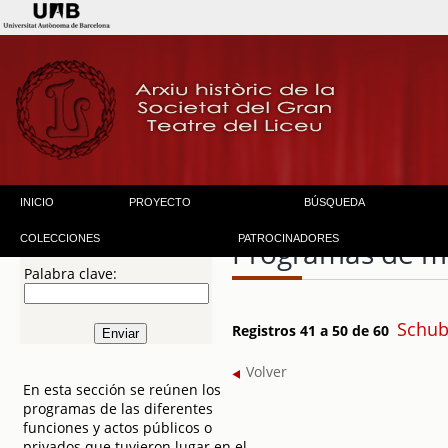
INICIO
PROYECTO
BÚSQUEDA
COLECCIONES
PATROCINADORES
Programas de 
Palabra clave:
Schub
Registros 41 a 50 de 60
Volver
En esta sección se reúnen los
programas de las diferentes
funciones y actos públicos o
privados que tuvieron lugar en el