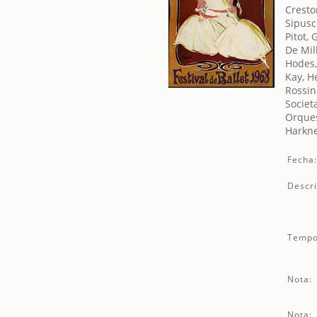
Cresto
Sipusc
Pitot,
De Mil
Hodes,
Kay, H
Rossin
Societ
Orques
Harkne
Fecha
Descri
Tempo
Nota:
Nota: