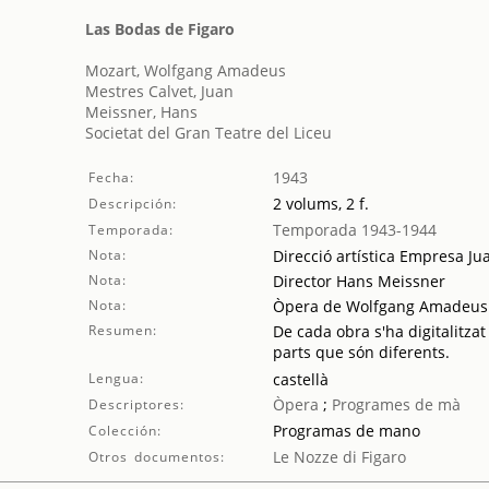
Las Bodas de Figaro
Mozart, Wolfgang Amadeus
Mestres Calvet, Juan
Meissner, Hans
Societat del Gran Teatre del Liceu
1943
Fecha:
2 volums, 2 f.
Descripción:
Temporada 1943-1944
Temporada:
Nota:
Direcció artística Empresa Ju
Nota:
Director Hans Meissner
Nota:
Òpera de Wolfgang Amadeus
Resumen:
De cada obra s'ha digitalitzat
parts que són diferents.
Lengua:
castellà
Òpera
;
Programes de mà
Descriptores:
Programas de mano
Colección:
Le Nozze di Figaro
Otros documentos: