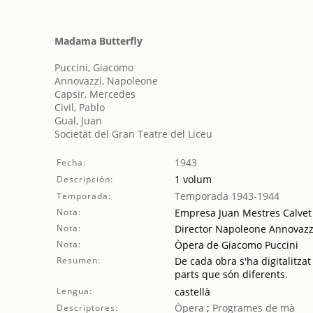
Madama Butterfly
Puccini, Giacomo
Annovazzi, Napoleone
Capsir, Mercedes
Civil, Pablo
Gual, Juan
Societat del Gran Teatre del Liceu
1943
Fecha:
1 volum
Descripción:
Temporada 1943-1944
Temporada:
Nota:
Empresa Juan Mestres Calvet
Nota:
Director Napoleone Annovazz
Nota:
Òpera de Giacomo Puccini
Resumen:
De cada obra s'ha digitalitzat
parts que són diferents.
Lengua:
castellà
Òpera
;
Programes de mà
Descriptores: