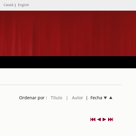
Català
|
English
Ordenar por :
Título
| Autor
| Fecha