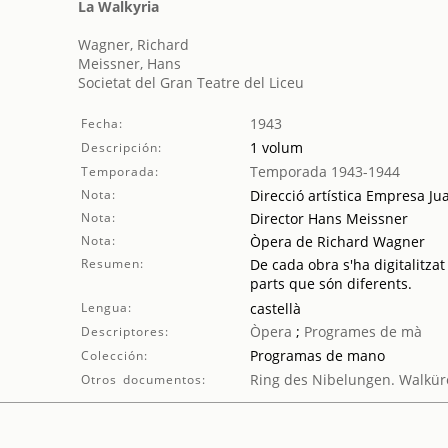
La Walkyria
Wagner, Richard
Meissner, Hans
Societat del Gran Teatre del Liceu
1943
Fecha:
1 volum
Descripción:
Temporada 1943-1944
Temporada:
Nota:
Direcció artística Empresa Ju
Nota:
Director Hans Meissner
Nota:
Òpera de Richard Wagner
Resumen:
De cada obra s'ha digitalitzat
parts que són diferents.
Lengua:
castellà
Òpera
;
Programes de mà
Descriptores:
Programas de mano
Colección:
Ring des Nibelungen. Walkür
Otros documentos: