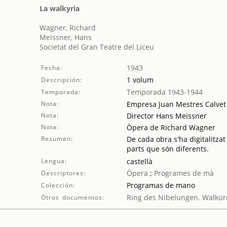
La walkyria
Wagner, Richard
Meissner, Hans
Societat del Gran Teatre del Liceu
1943
Fecha:
1 volum
Descripción:
Temporada 1943-1944
Temporada:
Nota:
Empresa Juan Mestres Calvet
Nota:
Director Hans Meissner
Nota:
Òpera de Richard Wagner
Resumen:
De cada obra s'ha digitalitzat
parts que són diferents.
Lengua:
castellà
Òpera
;
Programes de mà
Descriptores:
Programas de mano
Colección:
Ring des Nibelungen. Walkür
Otros documentos: