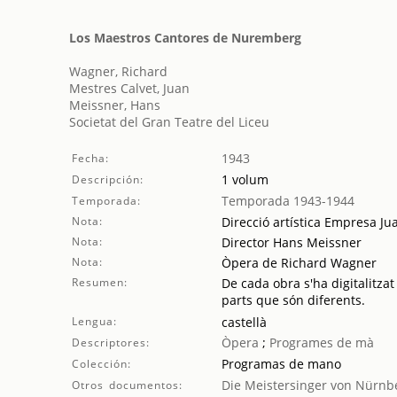
Los Maestros Cantores de Nuremberg
Wagner, Richard
Mestres Calvet, Juan
Meissner, Hans
Societat del Gran Teatre del Liceu
1943
Fecha:
1 volum
Descripción:
Temporada 1943-1944
Temporada:
Nota:
Direcció artística Empresa Ju
Nota:
Director Hans Meissner
Nota:
Òpera de Richard Wagner
Resumen:
De cada obra s'ha digitalitzat
parts que són diferents.
Lengua:
castellà
Òpera
;
Programes de mà
Descriptores:
Programas de mano
Colección:
Die Meistersinger von Nürnb
Otros documentos: