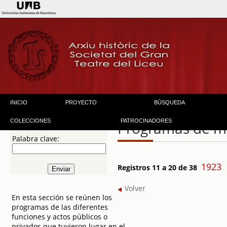
INICIO
PROYECTO
BÚSQUEDA
COLECCIONES
PATROCINADORES
Programas de 
Palabra clave:
1923
Registros 11 a 20 de 38
Volver
En esta sección se reúnen los
programas de las diferentes
funciones y actos públicos o
privados que tuvieron lugar en el