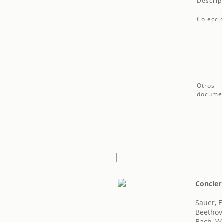
Descrip
Colecci
Otros
docume
Concier
Sauer, 
Beethov
Bach, W