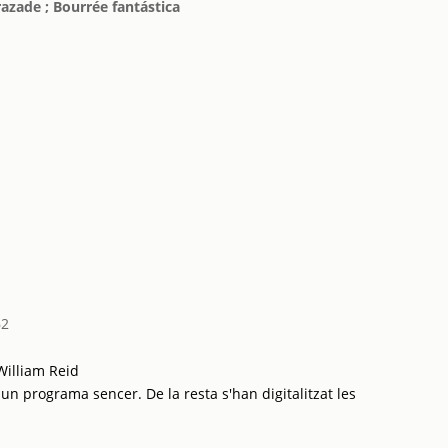
razade ; Bourrée fantástica
62
William Reid
 un programa sencer. De la resta s'han digitalitzat les