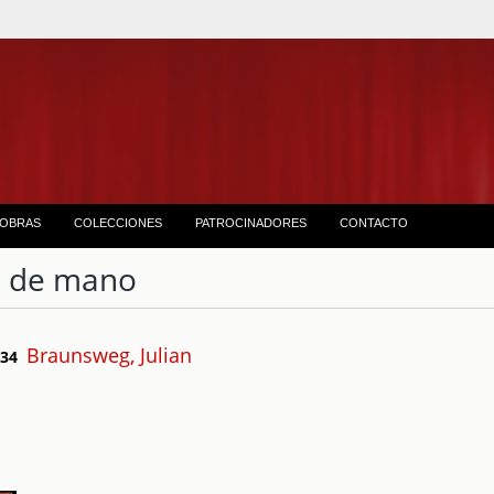
OBRAS
COLECCIONES
PATROCINADORES
CONTACTO
 de mano
Braunsweg, Julian
e 34