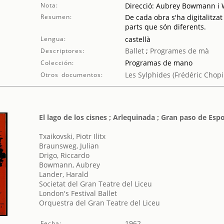
Nota:
Direcció: Aubrey Bowmann i 
Resumen:
De cada obra s'ha digitalitzat
parts que són diferents.
Lengua:
castellà
Ballet
;
Programes de mà
Descriptores:
Programas de mano
Colección:
Les Sylphides (Frédéric Chopi
Otros documentos:
El lago de los cisnes ; Arlequinada ; Gran paso de Esp
Txaikovski, Piotr Ilitx
Braunsweg, Julian
Drigo, Riccardo
Bowmann, Aubrey
Lander, Harald
Societat del Gran Teatre del Liceu
London's Festival Ballet
Orquestra del Gran Teatre del Liceu
1962
Fecha: