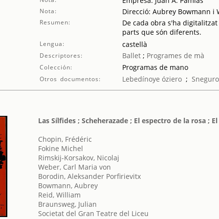
Empresa: Juan A. Pamias
Nota:
Direcció: Aubrey Bowmann i 
Resumen:
De cada obra s'ha digitalitzat
parts que són diferents.
Lengua:
castellà
Ballet
;
Programes de mà
Descriptores:
Programas de mano
Colección:
Lebedínoye óziero
;
Sneguro
Otros documentos:
Las Sílfides ; Scheherazade ; El espectro de la rosa ; El
Chopin, Frédéric
Fokine Michel
Rimskij-Korsakov, Nicolaj
Weber, Carl Maria von
Borodin, Aleksander Porfirievitx
Bowmann, Aubrey
Reid, William
Braunsweg, Julian
Societat del Gran Teatre del Liceu