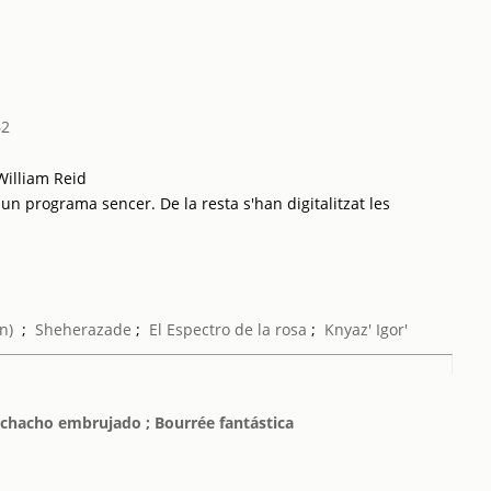
62
William Reid
 un programa sencer. De la resta s'han digitalitzat les
n)
;
Sheherazade
;
El Espectro de la rosa
;
Knyaz' Igor'
 muchacho embrujado ; Bourrée fantástica