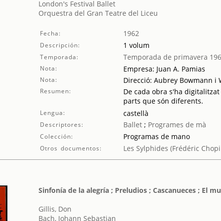
London's Festival Ballet
Orquestra del Gran Teatre del Liceu
1962
Fecha:
1 volum
Descripción:
Temporada de primavera 19
Temporada:
Nota:
Empresa: Juan A. Pamias
Nota:
Direcció: Aubrey Bowmann i 
Resumen:
De cada obra s'ha digitalitzat
parts que són diferents.
Lengua:
castellà
Ballet
;
Programes de mà
Descriptores:
Programas de mano
Colección:
Les Sylphides (Frédéric Chopi
Otros documentos:
Sinfonía de la alegría ; Preludios ; Cascanueces ; El
Gillis, Don
Bach, Johann Sebastian