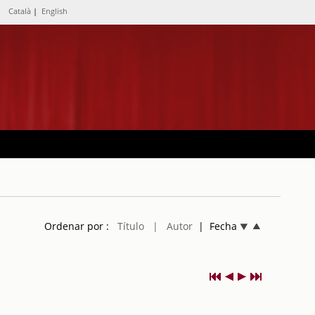
Català
|
English
Ordenar por :
Título
| Autor
| Fecha