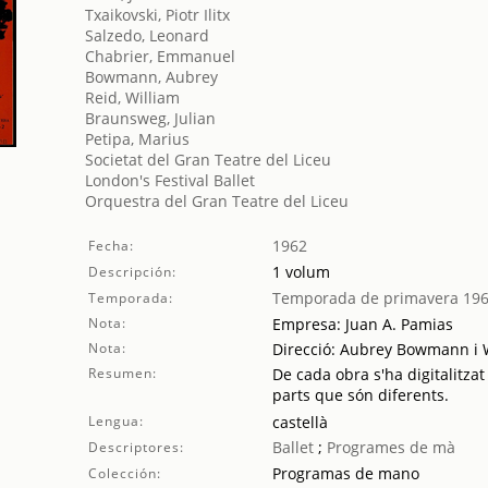
Txaikovski, Piotr Ilitx
Salzedo, Leonard
Chabrier, Emmanuel
Bowmann, Aubrey
Reid, William
Braunsweg, Julian
Petipa, Marius
Societat del Gran Teatre del Liceu
London's Festival Ballet
Orquestra del Gran Teatre del Liceu
1962
Fecha:
1 volum
Descripción:
Temporada de primavera 19
Temporada:
Nota:
Empresa: Juan A. Pamias
Nota:
Direcció: Aubrey Bowmann i 
Resumen:
De cada obra s'ha digitalitzat
parts que són diferents.
Lengua:
castellà
Ballet
;
Programes de mà
Descriptores:
Programas de mano
Colección: