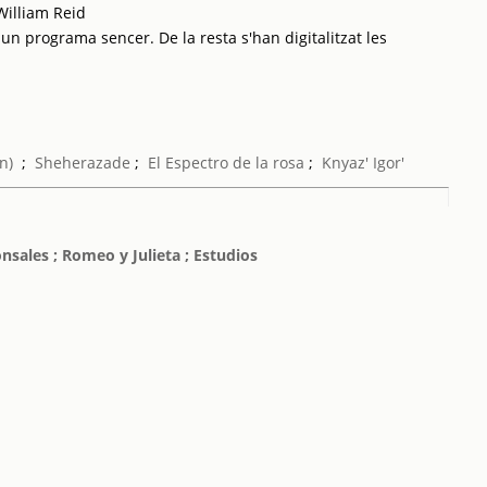
William Reid
 un programa sencer. De la resta s'han digitalitzat les
n)
;
Sheherazade
;
El Espectro de la rosa
;
Knyaz' Igor'
onsales ; Romeo y Julieta ; Estudios