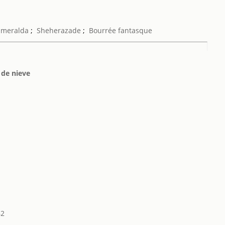
smeralda
;
Sheherazade
;
Bourrée fantasque
 de nieve
62