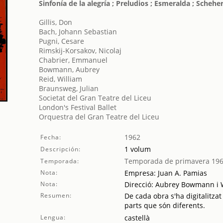
Sinfonía de la alegría ; Preludios ; Esmeralda ; Schehe
Gillis, Don
Bach, Johann Sebastian
Pugni, Cesare
Rimskij-Korsakov, Nicolaj
Chabrier, Emmanuel
Bowmann, Aubrey
Reid, William
Braunsweg, Julian
Societat del Gran Teatre del Liceu
London's Festival Ballet
Orquestra del Gran Teatre del Liceu
1962
Fecha:
1 volum
Descripción:
Temporada de primavera 19
Temporada:
Nota:
Empresa: Juan A. Pamias
Nota:
Direcció: Aubrey Bowmann i 
Resumen:
De cada obra s'ha digitalitzat
parts que són diferents.
Lengua:
castellà