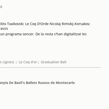
48
 Ilitx Txaikovski; Le Coq D'Orde Nicolaj Rimskij-Korsakov;
rauss
 un programa sencer. De la resta s'han digitalitzat les
s cignes)
;
Le Coq d'or
;
Graduation Ball
nyia De Basil's Ballets Russos de Montecarlo