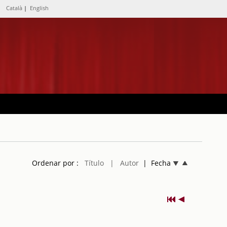
Català
|
English
Ordenar por :
Título
| Autor
| Fecha