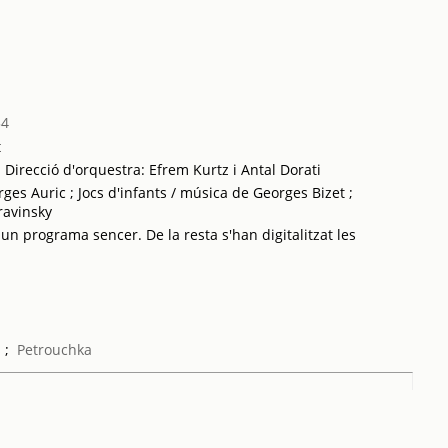
34
t
; Direcció d'orquestra: Efrem Kurtz i Antal Dorati
ges Auric ; Jocs d'infants / música de Georges Bizet ;
ravinsky
 un programa sencer. De la resta s'han digitalitzat les
s
;
Petrouchka