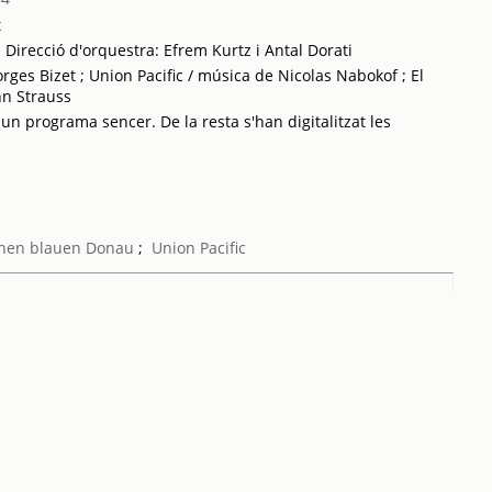
t
; Direcció d'orquestra: Efrem Kurtz i Antal Dorati
rges Bizet ; Union Pacific / música de Nicolas Nabokof ; El
nn Strauss
 un programa sencer. De la resta s'han digitalitzat les
önen blauen Donau
;
Union Pacific