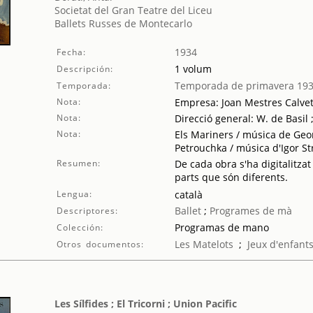
Societat del Gran Teatre del Liceu
Ballets Russes de Montecarlo
1934
Fecha:
1 volum
Descripción:
Temporada de primavera 19
Temporada:
Nota:
Empresa: Joan Mestres Calve
Nota:
Direcció general: W. de Basil 
Nota:
Els Mariners / música de Geor
Petrouchka / música d'Igor St
Resumen:
De cada obra s'ha digitalitzat
parts que són diferents.
Lengua:
català
Ballet
;
Programes de mà
Descriptores:
Programas de mano
Colección:
Les Matelots
;
Jeux d'enfant
Otros documentos:
Les Sílfides ; El Tricorni ; Union Pacific