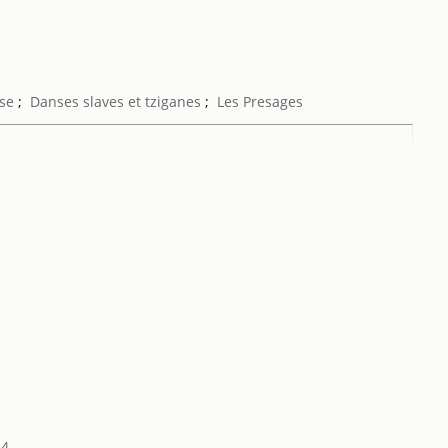
ose
;
Danses slaves et tziganes
;
Les Presages
34