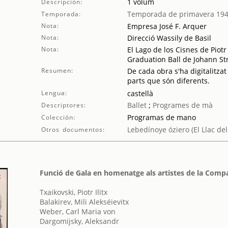
1 volum
Descripción:
Temporada de primavera 19
Temporada:
Nota:
Empresa José F. Arquer
Nota:
Direcció Wassily de Basil
Nota:
El Lago de los Cisnes de Piotr
Graduation Ball de Johann St
Resumen:
De cada obra s'ha digitalitzat
parts que són diferents.
Lengua:
castellà
Ballet
;
Programes de mà
Descriptores:
Programas de mano
Colección:
Lebedínoye óziero (El Llac del
Otros documentos:
Funció de Gala en homenatge als artistes de la Compa
Txaikovski, Piotr Ilitx
Balakirev, Mili Alekséievitx
Weber, Carl Maria von
Dargomijsky, Aleksandr