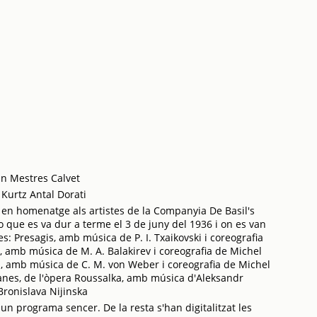
an Mestres Calvet
Kurtz Antal Dorati
en homenatge als artistes de la Companyia De Basil's
 que es va dur a terme el 3 de juny del 1936 i on es van
s: Presagis, amb música de P. I. Txaikovski i coreografia
 amb música de M. A. Balakirev i coreografia de Michel
sa, amb música de C. M. von Weber i coreografia de Michel
ganes, de l'òpera Roussalka, amb música d'Aleksandr
Bronislava Nijinska
 un programa sencer. De la resta s'han digitalitzat les