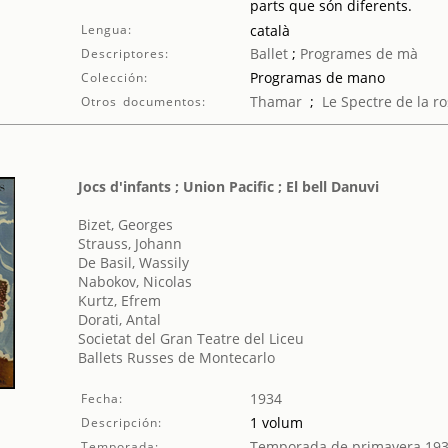
parts que són diferents.
Lengua:
català
Ballet
;
Programes de mà
Descriptores:
Programas de mano
Colección:
Thamar
;
Le Spectre de la r
Otros documentos:
Jocs d'infants ; Union Pacific ; El bell Danuvi
Bizet, Georges
Strauss, Johann
De Basil, Wassily
Nabokov, Nicolas
Kurtz, Efrem
Dorati, Antal
Societat del Gran Teatre del Liceu
Ballets Russes de Montecarlo
1934
Fecha:
1 volum
Descripción:
Temporada de primavera 19
Temporada: