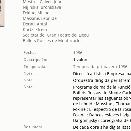
Mestres Calvet, Juan
Nijinska, Bronislava
Fokine, Michel
Massine, Leonide
Dorati, Antal
Kurtz, Efrem
Societat del Gran Teatre del Liceu
Ballets Russes de Montecarlo
1936
Fecha:
1 volum
Descripción:
Temporada primavera 1936
Temporada:
Nota:
Direcció artística Empresa Jo
Nota:
Orquestra dirigida per Efrem 
Nota:
Programa de mà de la Funció 
Ballets Russos de Monte Carlo
representar les següents obre
de Leónide Massine ; Thamar,
Fokine ; El espectro de la ro
Fokine ; Dances eslaves i tzi
Dargomijsky i coreografia de 
Resumen:
De cada obra s'ha digitalitzat