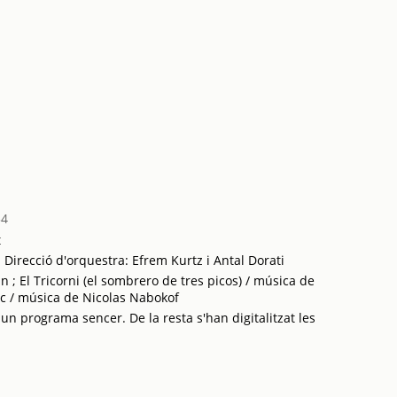
34
t
; Direcció d'orquestra: Efrem Kurtz i Antal Dorati
n ; El Tricorni (el sombrero de tres picos) / música de
ic / música de Nicolas Nabokof
 un programa sencer. De la resta s'han digitalitzat les