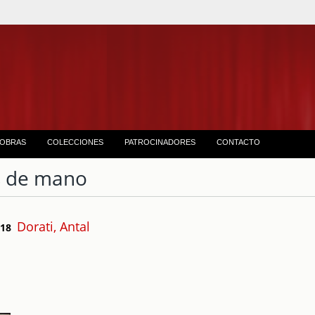
OBRAS
COLECCIONES
PATROCINADORES
CONTACTO
 de mano
Dorati, Antal
e 18