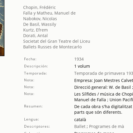
Chopin, Frédéric
Falla y Matheu, Manuel de
Nabokov, Nicolas
De Basil, Wassily
Kurtz, Efrem
Dorati, Antal
Societat del Gran Teatre del Liceu
Ballets Russes de Montecarlo
1934
Fecha:
1 volum
Descripción:
Temporada de primavera 19
Temporada:
Nota:
Empresa: Joan Mestres Calve
Nota:
Direcció general: W. de Basil 
Nota:
Les Sílfides / música de Chopi
Manuel de Falla ; Union Pacif
Resumen:
De cada obra s'ha digitalitzat
parts que són diferents.
Lengua:
català
Ballet
;
Programes de mà
Descriptores: