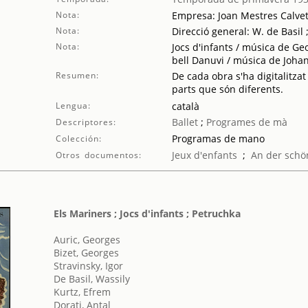
Nota:
Empresa: Joan Mestres Calve
Nota:
Direcció general: W. de Basil 
Nota:
Jocs d'infants / música de Geo
bell Danuvi / música de Joha
Resumen:
De cada obra s'ha digitalitzat
parts que són diferents.
Lengua:
català
Ballet
;
Programes de mà
Descriptores:
Programas de mano
Colección:
Jeux d'enfants
;
An der sch
Otros documentos:
Els Mariners ; Jocs d'infants ; Petruchka
Auric, Georges
Bizet, Georges
Stravinsky, Igor
De Basil, Wassily
Kurtz, Efrem
Dorati, Antal