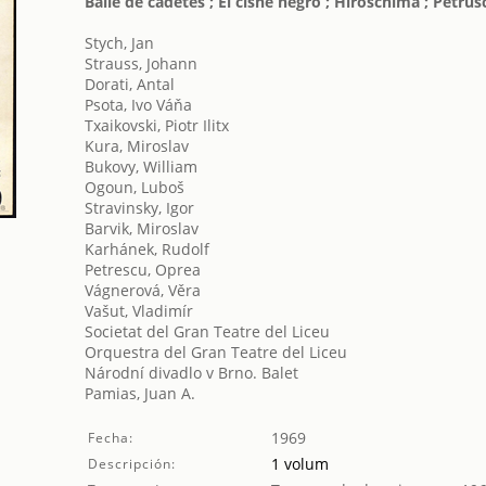
Baile de cadetes ; El cisne negro ; Hiroschima ; Petru
Stych, Jan
Strauss, Johann
Dorati, Antal
Psota, Ivo Váňa
Txaikovski, Piotr Ilitx
Kura, Miroslav
Bukovy, William
Ogoun, Luboš
Stravinsky, Igor
Barvik, Miroslav
Karhánek, Rudolf
Petrescu, Oprea
Vágnerová, Věra
Vašut, Vladimír
Societat del Gran Teatre del Liceu
Orquestra del Gran Teatre del Liceu
Národní divadlo v Brno. Balet
Pamias, Juan A.
1969
Fecha:
1 volum
Descripción: