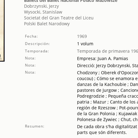
Ballets del Ballet Nacional Polaco Mazowsze
Dobrzynski, Jerzy
Wysocki, Stanislaw
Societat del Gran Teatre del Liceu
Polski Balet Narodowy
1969
Fecha:
1 volum
Descripción:
Temporada de primavera 19
Temporada:
Nota:
Empresa: Juan A. Pamias
Nota:
Direcció: Jerzy Dobrzynski, S
Nota:
Chodzony ; Oberek d'Opoczono ;
coucou) ; Cómo se enamora en
danzas de la Kachoubie ; Dan
pastores de Jurgow ; Cancione
Podregrodzie ; Pequeña cracov
patria ; Mazur ; Canto de los
región de Rzeszow ; Pot-pourr
de la Gran Polonia ; Kujawiak
Polonesa de Zywiec ; Chut, ch
Resumen:
De cada obra s'ha digitalitzat
parts que són diferents.