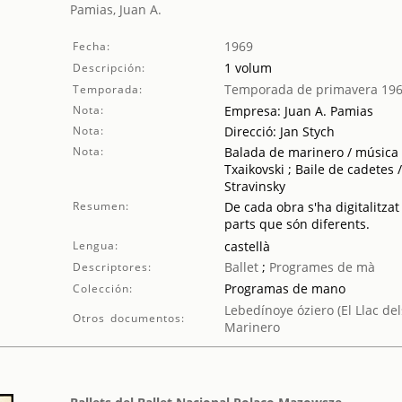
Pamias, Juan A.
1969
Fecha:
1 volum
Descripción:
Temporada de primavera 19
Temporada:
Nota:
Empresa: Juan A. Pamias
Nota:
Direcció: Jan Stych
Nota:
Balada de marinero / música d
Txaikovski ; Baile de cadetes
Stravinsky
Resumen:
De cada obra s'ha digitalitzat
parts que són diferents.
Lengua:
castellà
Ballet
;
Programes de mà
Descriptores:
Programas de mano
Colección:
Lebedínoye óziero (El Llac del
Otros documentos:
Marinero