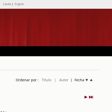
Català
|
English
Ordenar por :
Título
| Autor
| Fecha