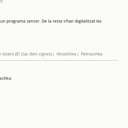
69
 un programa sencer. De la resta s'han digitalitzat les
óziero (El Llac dels cignes)
;
Hiroshima
;
Petrouchka
uschka