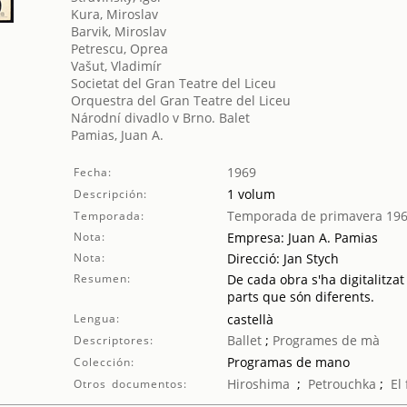
Kura, Miroslav
Barvik, Miroslav
Petrescu, Oprea
Vašut, Vladimír
Societat del Gran Teatre del Liceu
Orquestra del Gran Teatre del Liceu
Národní divadlo v Brno. Balet
Pamias, Juan A.
1969
Fecha:
1 volum
Descripción:
Temporada de primavera 19
Temporada:
Nota:
Empresa: Juan A. Pamias
Nota:
Direcció: Jan Stych
Resumen:
De cada obra s'ha digitalitzat
parts que són diferents.
Lengua:
castellà
Ballet
;
Programes de mà
Descriptores:
Programas de mano
Colección:
Hiroshima
;
Petrouchka
;
El 
Otros documentos: