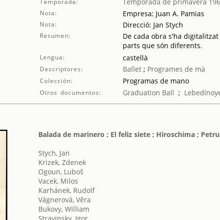
Temporada de primavera 19
Temporada:
Nota:
Empresa: Juan A. Pamias
Nota:
Direcció: Jan Stych
Resumen:
De cada obra s'ha digitalitzat
parts que són diferents.
Lengua:
castellà
Ballet
;
Programes de mà
Descriptores:
Programas de mano
Colección:
Graduation Ball
;
Lebedínoye 
Otros documentos:
Balada de marinero ; El feliz siete ; Hiroschima ; Petr
Stych, Jan
Krizek, Zdenek
Ogoun, Luboš
Vacek, Milos
Karhánek, Rudolf
Vágnerová, Věra
Bukovy, William
Stravinsky, Igor