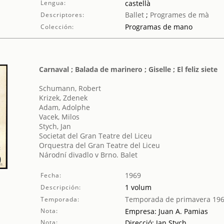
Lengua:
castellà
Ballet
;
Programes de mà
Descriptores:
Programas de mano
Colección:
Carnaval ; Balada de marinero ; Giselle ; El feliz siete
Schumann, Robert
Krizek, Zdenek
Adam, Adolphe
Vacek, Milos
Stych, Jan
Societat del Gran Teatre del Liceu
Orquestra del Gran Teatre del Liceu
Národní divadlo v Brno. Balet
1969
Fecha:
1 volum
Descripción:
Temporada de primavera 19
Temporada:
Nota:
Empresa: Juan A. Pamias
Nota:
Direcció: Jan Stych