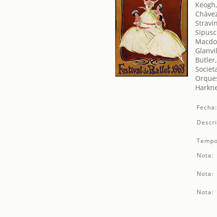
Keogh,
Chávez
Stravin
Sipusc
Macdon
Glanvi
Butler
Societ
Orques
Harkne
Fecha
Descri
Tempo
Nota:
Nota:
Nota: