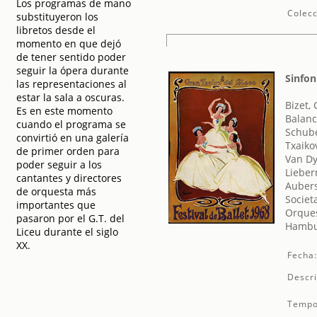
Los programas de mano
Colecc
substituyeron los
libretos desde el
momento en que dejó
de tener sentido poder
seguir la ópera durante
Sinfon
las representaciones al
estar la sala a oscuras.
Bizet,
Es en este momento
Balanc
cuando el programa se
Schube
convirtió en una galería
Txaikov
de primer orden para
Van Dy
poder seguir a los
Lieber
cantantes y directores
Aubers
de orquesta más
Societ
importantes que
Orques
pasaron por el G.T. del
Hambur
Liceu durante el siglo
XX.
Fecha
Descri
Tempo