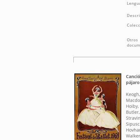
Lengu
Descri
Colecc
Otros
docum
Canció
pájaro
Keogh,
Macdon
Hoiby,
Butler
Stravin
Sipusc
Hovhan
Walke