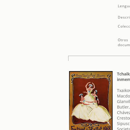
Lengu
Descri
Colecc
Otros
docum
Tchaik
inmem
Txaikov
Macdon
Glanvi
Butler
Chávez
Cresto
Sipusc
Societ