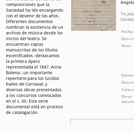
Angel
composiciones que la
Sociedad ha ido encargando
To, Ju
con el devenir de los años.
Societ
Diferentes documentos
nombran la existencia de un
Fecha
archivo de música desde los
inicios del teatro. Se
Descri
encuentran copias
Nota:
manuscritas de los títulos
escenificados -destacamos
la primera ópera
representada el 1847, Anna
Bolena-, un importante
Géner
repertorio para los lucidos
Descri
bailes de Carnaval, y
diversas obras presentadas
Colecc
a los concursos convocados
Otros
en el s. XX. Esta serie
docum
documental está en proceso
de catalogación.