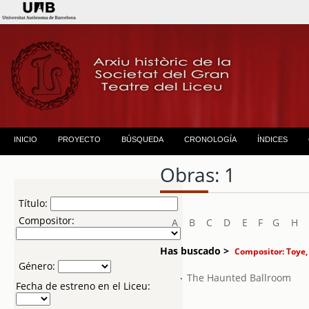
INICIO
PROYECTO
BÚSQUEDA
CRONOLOGÍA
ÍNDICES
Obras: 1
Título:
Compositor:
A
B
C
D
E
F
G
H
Has buscado >
Compositor: Toye,
Género:
.
The Haunted Ballroom
Fecha de estreno en el Liceu: