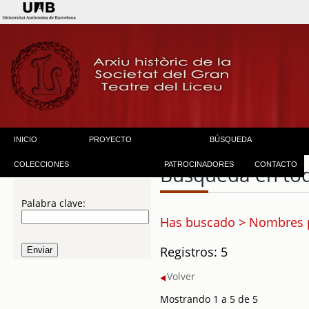
INICIO
PROYECTO
BÚSQUEDA
COLECCIONES
PATROCINADORES
CONTACTO
Búsqueda en to
Palabra clave:
Has buscado > Nombres p
Registros: 5
Volver
Mostrando 1 a 5 de 5