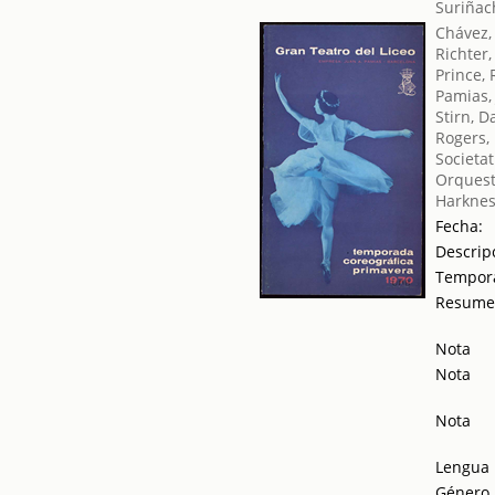
Suriñac
Chávez,
Richter
Prince, 
Pamias,
Stirn, D
Rogers,
Societat
Orquest
Harknes
Fecha:
Descrip
Tempor
Resum
Nota
Nota
Nota
Lengua
Género