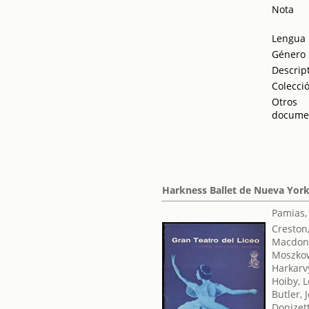
Nota
Lengua
Género
Descrip
Colecci
Otros
docume
Harkness Ballet de Nueva York 
Pamias,
Creston
Macdona
Moszkow
Harkarv
Hoiby, 
Butler, 
Donizet