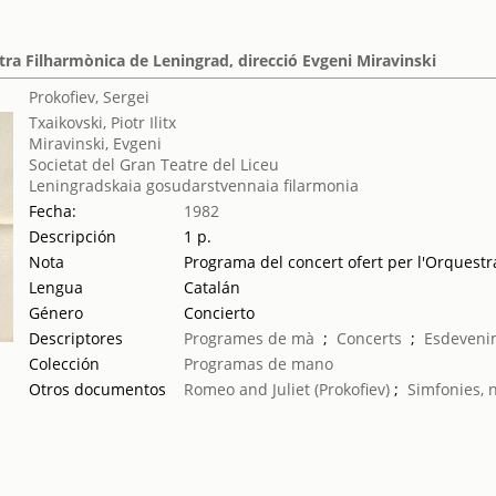
tra Filharmònica de Leningrad, direcció Evgeni Miravinski
Prokofiev, Sergei
Txaikovski, Piotr Ilitx
Miravinski, Evgeni
Societat del Gran Teatre del Liceu
Leningradskaia gosudarstvennaia filarmonia
Fecha:
1982
Descripción
1 p.
Nota
Programa del concert ofert per l'Orquest
Lengua
Catalán
Género
Concierto
Descriptores
Programes de mà
;
Concerts
;
Esdeveni
Colección
Programas de mano
Otros documentos
Romeo and Juliet (Prokofiev)
;
Simfonies, 