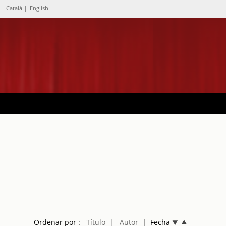
Català
|
English
Ordenar por :
Título
| Autor
| Fecha