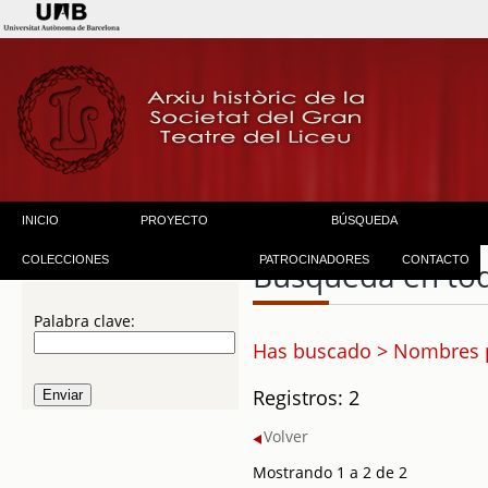
INICIO
PROYECTO
BÚSQUEDA
COLECCIONES
PATROCINADORES
CONTACTO
Búsqueda en to
Palabra clave:
Has buscado > Nombres 
Registros: 2
Volver
Mostrando 1 a 2 de 2