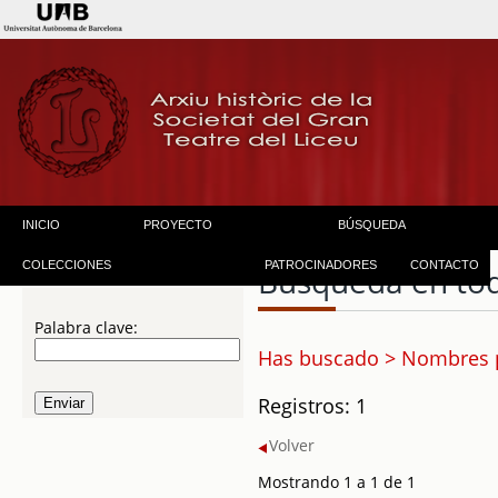
INICIO
PROYECTO
BÚSQUEDA
COLECCIONES
PATROCINADORES
CONTACTO
Búsqueda en to
Palabra clave:
Has buscado > Nombres p
Registros: 1
Volver
Mostrando 1 a 1 de 1