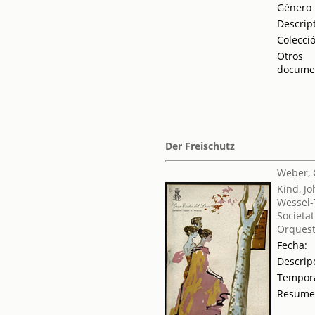
Género
Descrip
Colecci
Otros
docume
Der Freischutz
Weber, 
Kind, J
Wessel-
Societat
Orquest
Fecha:
Descrip
Tempor
Resum