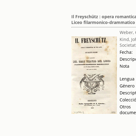
Il Freyschütz : opera romantica
Liceo filarmonico-drammatico b
Weber, 
Kind, J
Societat
Fecha:
Descrip
Nota
Lengua
Género
Descrip
Colecci
Otros
docume