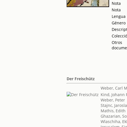
Nota
Nota
Lengua
Género
Descrip
Colecci
Otros
docume
Der Freischütz
Weber, Carl M
Kind, Johann 
Weber, Peter
Stajnc, Jarosl
Mathis, Edith
Ghazarian, S
Wlaschiha, E
Jerusalem, Si