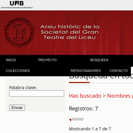
INICIO
PROYECTO
BÚSQUEDA
COLECCIONES
PATROCINADORES
CONTACTO
Búsqueda en to
Palabra clave:
Has buscado > Nombres p
Registros: 7
Volver
Mostrando 1 a 7 de 7