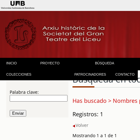
INICIO
PROYECTO
BÚSQUEDA
COLECCIONES
PATROCINADORES
CONTACTO
Búsqueda en to
Palabra clave:
Has buscado > Nombres p
Registros: 1
Volver
Mostrando 1 a 1 de 1