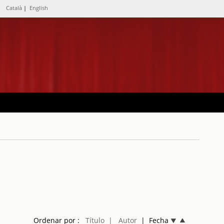
Català
|
English
Ordenar por :
Título
| Autor
| Fecha