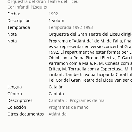
Orquestra del Gran Teatre del Liceu
Cor Infantil l'Esquitx
Fecha:
1992
Descripción
1 volum
Temporada
Temporada 1992-1993
Nota
Orquestra del Gran Teatre del Liceu diri
Nota
Programa d’”Atlàntida” de M. de Falla, final
es va representar en versió concert al Gra
1992. El repartiment va estar format per E
Obiol com a Reina Pirene i Electra, F. Garrigos
Parramon com a Maia, R. M. Conesa com a
Eritea, M. Torruella com a Esperetusa, M. 
i infant. També hi va participar la Coral Inf
i el Cor del Gran Teatre del Liceu van ser 
Lengua
Catalán
Género
Cantata
Descriptores
Cantata
;
Programes de mà
Colección
Programas de mano
Otros documentos
Atlántida