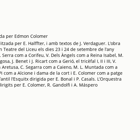
gida per Edmon Colomer
itzada per E. Halffter, i amb textos de J. Verdaguer. L’obra
n Teatre del Liceu els dies 23 i 24 de setembre de l’any
. Serra com a Corifeu, V. Dels Àngels com a Reina Isabel, M.
a, J. Benet i J. Ricart com a Gerió, el tricèfal I, II i III, V.
 Aretusa, C. Segarra com a Caieno, M. L. Muntada com a
Pi com a Alcione i dama de la cort i E. Colomer com a patge
antil l’Esquitx dirigida per E. Bonal i P. Casals. L’Orquestra
dirigits per E. Colomer, R. Gandolfi i A. Máspero