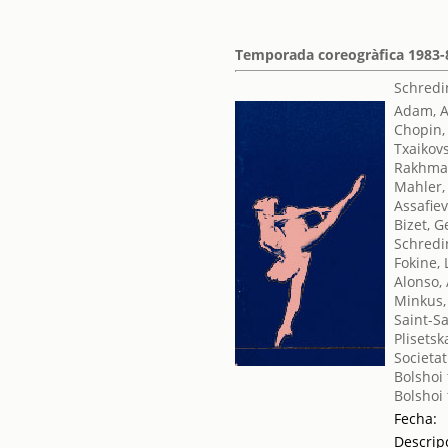
Temporada coreogràfica 1983-
Schredi
Adam, 
Chopin,
Txaikovsk
Rakhman
Mahler,
Assafiev
Bizet, 
Schredi
Fokine,
Alonso,
Minkus,
Saint-S
Plisets
Societat
Bolshoi 
Bolshoi 
Fecha:
Descrip