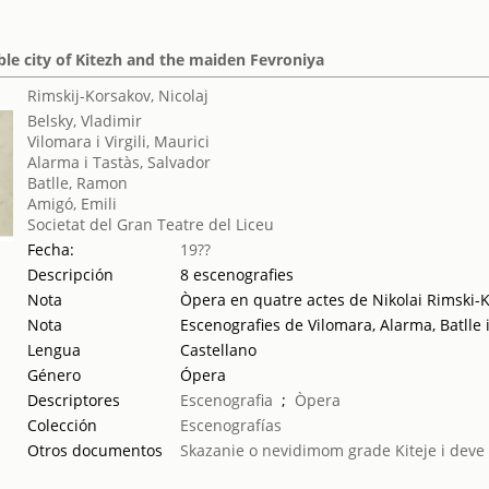
ible city of Kitezh and the maiden Fevroniya
Rimskij-Korsakov, Nicolaj
Belsky, Vladimir
Vilomara i Virgili, Maurici
Alarma i Tastàs, Salvador
Batlle, Ramon
Amigó, Emili
Societat del Gran Teatre del Liceu
Fecha:
19??
Descripción
8 escenografies
Nota
Òpera en quatre actes de Nikolai Rimski-Kó
Nota
Escenografies de Vilomara, Alarma, Batlle
Lengua
Castellano
Género
Ópera
Descriptores
Escenografia
;
Òpera
Colección
Escenografías
Otros documentos
Skazanie o nevidimom grade Kiteje i deve