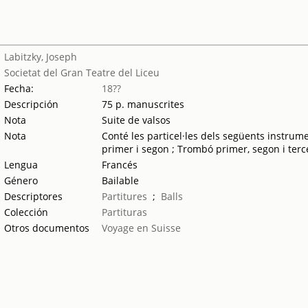
Labitzky, Joseph
Societat del Gran Teatre del Liceu
Fecha:
18??
Descripción
75 p. manuscrites
Nota
Suite de valsos
Nota
Conté les particel·les dels següents instrume
primer i segon ; Trombó primer, segon i terce
Lengua
Francés
Género
Bailable
Descriptores
Partitures
;
Balls
Colección
Partituras
Otros documentos
Voyage en Suisse