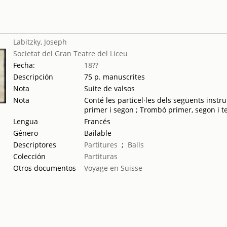
Labitzky, Joseph
Societat del Gran Teatre del Liceu
Fecha:
18??
Descripción
75 p. manuscrites
Nota
Suite de valsos
Nota
Conté les particel·les dels següents instr
primer i segon ; Trombó primer, segon i ter
Lengua
Francés
Género
Bailable
Descriptores
Partitures
;
Balls
Colección
Partituras
Otros documentos
Voyage en Suisse