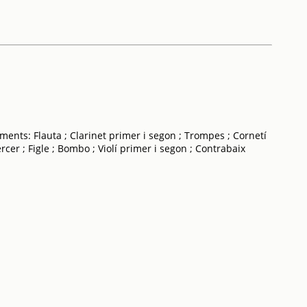
uments: Flauta ; Clarinet primer i segon ; Trompes ; Cornetí
cer ; Figle ; Bombo ; Violí primer i segon ; Contrabaix