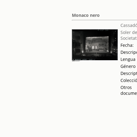
Monaco nero
Cassadó
Soler de
Societat
Fecha:
Descrip
Lengua
Género
Descrip
Colecci
Otros
docume