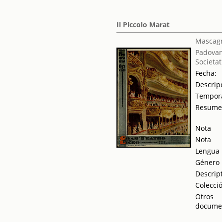
Il Piccolo Marat
Mascagn
Padovan
Societat
Fecha:
Descrip
Tempor
Resum
Nota
Nota
Lengua
Género
Descrip
Colecci
Otros
docume