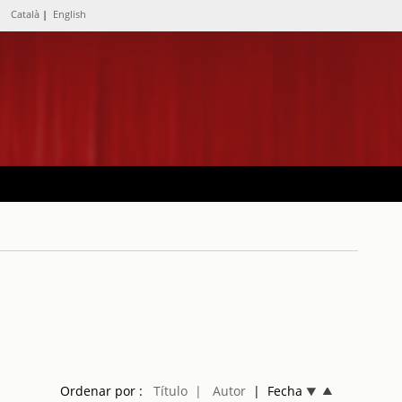
Català
|
English
Ordenar por :
Título
| Autor
| Fecha