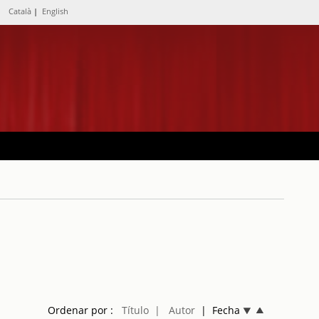
Català
|
English
Ordenar por :
Título
| Autor
| Fecha