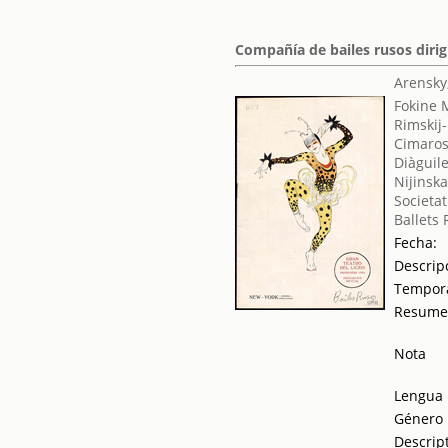
Compañía de bailes rusos dirig
Arensky
Fokine 
Rimskij-
Cimaros
Diàguile
Nijinska
Societat
Ballets
Fecha:
Descrip
Tempor
Resum
Nota
Lengua
Género
Descrip