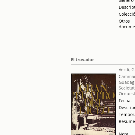
Género
Descrip
Colecci
Otros
docume
El trovador
Verdi, 
Cammara
Guadag
Societat
Orquest
Fecha:
Descrip
Tempor
Resum
Nota