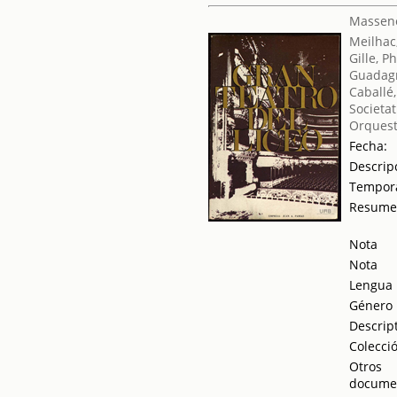
Massene
Meilhac
Gille, P
Guadag
Caballé
Societat
Orquest
Fecha:
Descrip
Tempor
Resum
Nota
Nota
Lengua
Género
Descrip
Colecci
Otros
docume