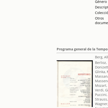
Género
Descrip
Colecci
Otros
docume
Programa general de la Tempo
Berg, A
Berlioz,
Donizet
Glinka, 
Massana
Massene
Mozart,
Verdi, 
Puccini
Strauss
Wagner,