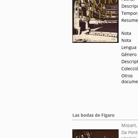
Descrip
Tempor
Resum
Nota
Nota
Lengua
Género
Descrip
Colecci
Otros
docume
Las bodas de Fígaro
Mozart,
Da Pont