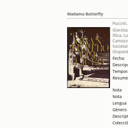
Madama Butterfly
Puccini
Giacosa
Illica, L
Camozzo
Societat
Orquest
Fecha:
Descrip
Tempor
Resum
Nota
Nota
Lengua
Género
Descrip
Colecci