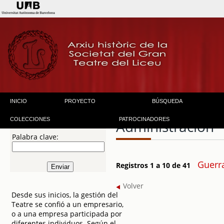
INICIO
PROYECTO
BÚSQUEDA
COLECCIONES
PATROCINADORES
Administración
Palabra clave:
Guerra 
Registros 1 a 10 de 41
Volver
Desde sus inicios, la gestión del
Teatre se confió a un empresario,
o a una empresa participada por
diferentes individuos. Según el