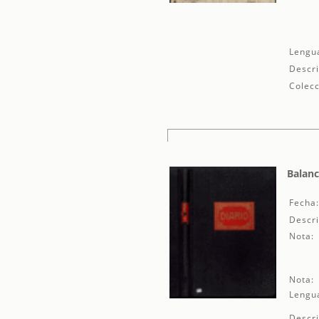
Lengu
Descri
Colecc
Balanc
Fecha
Descri
Nota:
Nota:
Lengu
Descri