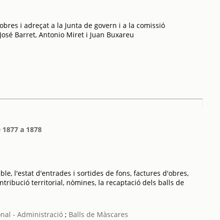
obres i adreçat a la Junta de govern i a la comissió
 José Barret, Antonio Miret i Juan Buxareu
 1877 a 1878
, l'estat d'entrades i sortides de fons, factures d'obres,
ribució territorial, nòmines, la recaptació dels balls de
nal - Administració
;
Balls de Màscares