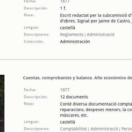
1877
Fecha:
1 f.
Descripción:
Nota:
Escrit redactat per la subcomissió d'
d'obres. Signat per Jaime de Castro,
Lengua:
castellà
Reglaments
;
Administració
Descriptores:
Administración
Colección:
Cuentas, comprobantes y balance. Año económico de
1877
Fecha:
12 documents
Descripción:
Nota:
Conté diversa documentació comptable
reparacions, despeses menors, la cont
màscares, etc.
Lengua:
castellà
Comptabilitat
;
Administració
;
Perso
Descriptores: