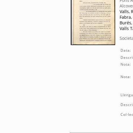
Pons A
Alcove
Valls, 
Fabra, 
Burés,
Valls 
Societ
Data:
Descri
Nota:
Nota:
Llengu
Descri
Col·le