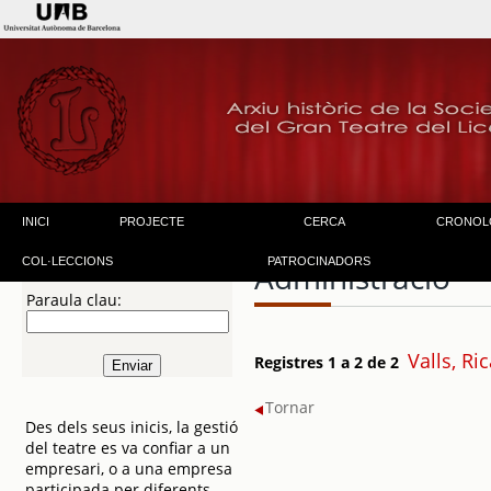
INICI
PROJECTE
CERCA
CRONOL
COL·LECCIONS
PATROCINADORS
Administració
Paraula clau:
Valls, Ri
Registres 1 a 2 de 2
Tornar
Des dels seus inicis, la gestió
del teatre es va confiar a un
empresari, o a una empresa
participada per diferents