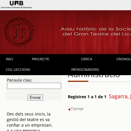
INICI
PROJECTE
CERCA
CRONOL
COL·LECCIONS
PATROCINADORS
Administració
Paraula clau:
Sagarra,
Registres 1 a 1 de 1
Tornar
Des dels seus inicis, la
gestió del teatre es va
confiar a un empresari,
o a una empresa