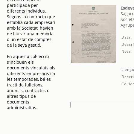
participada per
Esdeve
diferents individus.
Sagarr
Segons la contracta que
Societ
establia cada empresari
Agrupa
amb la Societat, havien
de lliurar una memòria
Data:
o un estat de comptes
Descri
de la seva gestió.
Nota:
En aquesta col·lecció
s’inclouen els
documents vinculats als
Llengu
diferents empresaris i a
Descri
les temporades, bé es
Col·le
tracti de fulletons,
anuncis, contractes o
altres tipus de
documents
administratius.