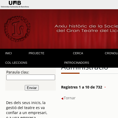
INICI
PROJECTE
CERCA
CRONOL
COL·LECCIONS
PATROCINADORS
Administració
Paraula clau:
-
Registres 1 a 10 de 732
Tornar
Des dels seus inicis, la
gestió del teatre es va
confiar a un empresari,
o a una empresa