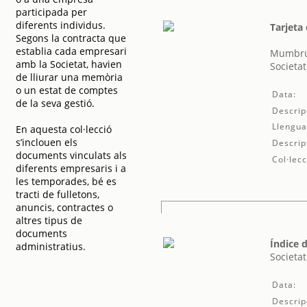
participada per
diferents individus.
Tarjeta
Segons la contracta que
establia cada empresari
Mumbrú
amb la Societat, havien
Societat
de lliurar una memòria
o un estat de comptes
Data:
de la seva gestió.
Descrip
Llengua
En aquesta col·lecció
s’inclouen els
Descrip
documents vinculats als
Col·lecc
diferents empresaris i a
les temporades, bé es
tracti de fulletons,
anuncis, contractes o
altres tipus de
documents
Índice 
administratius.
Societat
Data:
Descrip