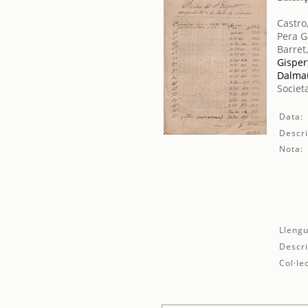
Castro
Pera G
Barret
Gisper
Dalmau
Societ
Data:
Descri
Nota:
Llengu
Descri
Col·le