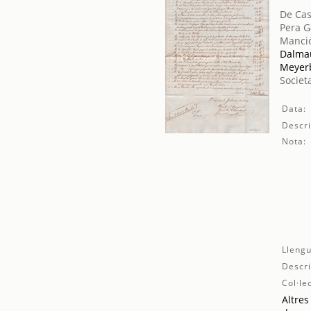
De Cas
Pera G
Manció
Dalmau
Meyer
Societ
Data:
Descri
Nota:
Llengu
Descri
Col·le
Altres