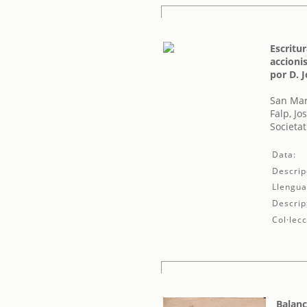
Escritu
accioni
por D. J
San Mar
Falp, Jo
Societat
Data:
Descrip
Llengua
Descrip
Col·lecc
Balanç