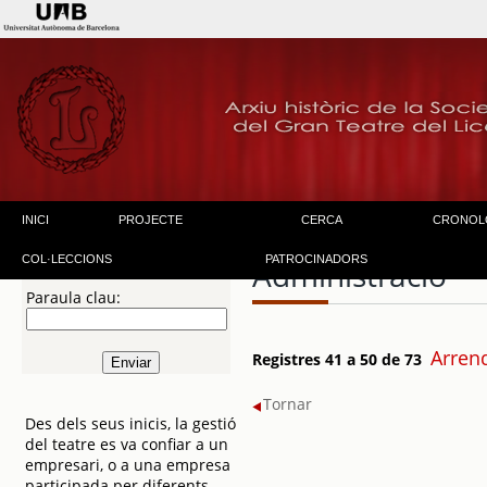
INICI
PROJECTE
CERCA
CRONOL
COL·LECCIONS
PATROCINADORS
Administració
Paraula clau:
Arren
Registres 41 a 50 de 73
Tornar
Des dels seus inicis, la gestió
del teatre es va confiar a un
empresari, o a una empresa
participada per diferents