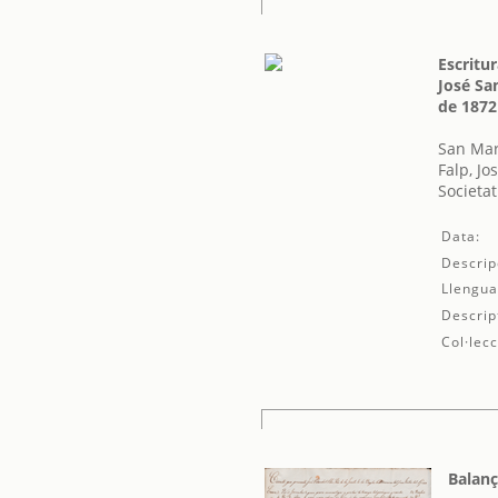
Escritur
José San
de 1872
San Mar
Falp, Jo
Societat
Data:
Descrip
Llengua
Descrip
Col·lecc
Balanç