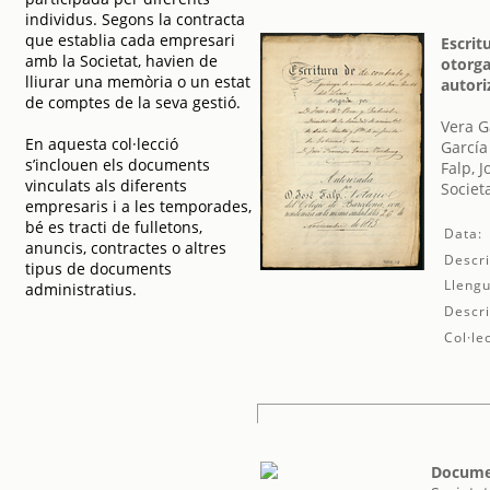
individus. Segons la contracta
que establia cada empresari
Escrit
amb la Societat, havien de
otorga
lliurar una memòria o un estat
autori
de comptes de la seva gestió.
Vera G
En aquesta col·lecció
García
s’inclouen els documents
Falp, J
vinculats als diferents
Societ
empresaris i a les temporades,
bé es tracti de fulletons,
Data:
anuncis, contractes o altres
Descri
tipus de documents
Llengu
administratius.
Descri
Col·le
Documen