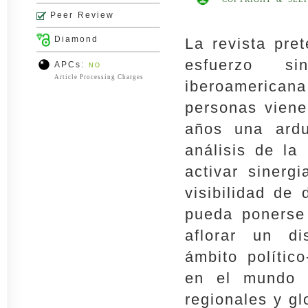
Peer Review
Diamond
La revista pre
esfuerzo s
APCs:
NO
Article Processing Charges
iberoamericana
personas viene
años una ardu
análisis de la
activar sinerg
visibilidad de
pueda ponerse 
aflorar un di
ámbito polític
en el mundo c
regionales y gl