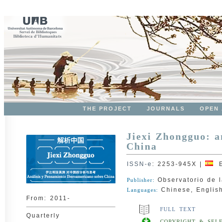
THE PROJECT
JOURNALS
OPEN
Jiexi Zhongguo: a
China
ISSN-e
:
2253-945X
|
E
Observatorio de l
Publisher:
Chinese, English
Languages:
From:
2011-
FULL TEXT
Quarterly
COPYRIGHT & SELF