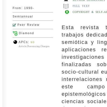
AUTHOR GUIDELINES
FULL TEXT
From:
1990-
COPYRIGHT & SELF-A
Semiannual
Peer Review
Esta revista 
Diamond
trabajos dedica
semiótica y lin
APCs:
NO
Article Processing Charges
aplicaciones r
investigacione
finalizadas s
socio-cultural 
interrelaciones
este campo 
epistemológic
ciencias social