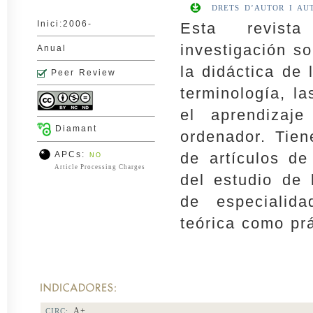
DRETS D’AUTOR I AU
Inici:2006-
Esta revista
investigación so
Anual
la didáctica de 
Peer Review
terminología, l
el aprendizaj
Diamant
ordenador. Tien
APCs:
de artículos de
NO
Article Processing Charges
del estudio de 
de especialid
teórica como prá
A+
CIRC: