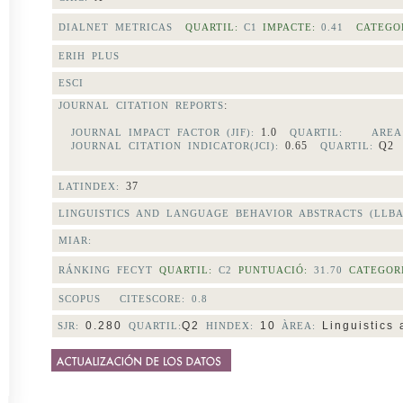
DIALNET METRICAS
QUARTIL:
C1
IMPACTE:
0.41
CATEGO
ERIH PLUS
ESCI
:
JOURNAL CITATION REPORTS
1.0
JOURNAL IMPACT FACTOR (JIF):
QUARTIL:
AREA
0.65
Q
JOURNAL CITATION INDICATOR(JCI):
QUARTIL:
37
LATINDEX:
LINGUISTICS AND LANGUAGE BEHAVIOR ABSTRACTS (LLBA
MIAR:
RÁNKING FECYT
QUARTIL:
C2
PUNTUACIÓ:
31.70
CATEGOR
SCOPUS CITESCORE:
0.8
0.280
Q2
10
Linguistics
SJR:
QUARTIL:
HINDEX:
ÀREA: