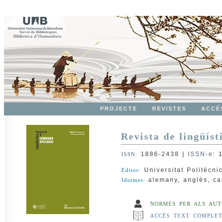
PROJECTE
REVISTES
ACCÉ
Revista de lingüíst
1886-2438
|
ISSN-e
:
ISSN:
Universitat Politècni
Editor:
alemany, anglès, cast
Idiomes:
NORMES PER ALS AUT
ACCÉS TEXT COMPLE