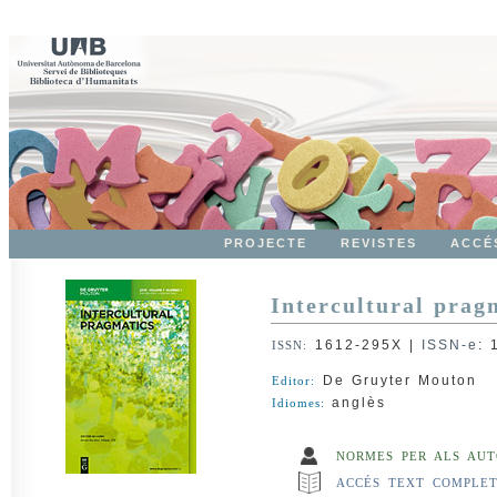
PROJECTE
REVISTES
ACCÉ
Intercultural prag
1612-295X
|
ISSN-e
:
ISSN:
De Gruyter Mouton
Editor:
anglès
Idiomes:
NORMES PER ALS AUT
ACCÉS TEXT COMPLE