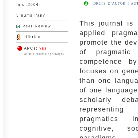
DRETS D’AUTOR I AU
Inici:2004-
5 núms l'any
This journal is
Peer Review
applied pragma
Híbrida
promote the dev
APCs:
YES
of pragmatic 
Article Processing Charges
competence by
focuses on gene
than one langua
of one language.
scholarly deb
representing
pragmatics in
cognitive, so
paradigms.