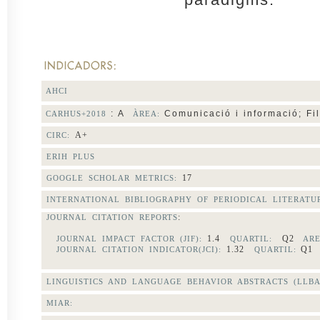
AHCI
: A
Comunicació i informació; Filo
CARHUS+2018
ÀREA:
A+
CIRC:
ERIH PLUS
17
GOOGLE SCHOLAR METRICS:
INTERNATIONAL BIBLIOGRAPHY OF PERIODICAL LITERAT
:
JOURNAL CITATION REPORTS
1.4
Q2
JOURNAL IMPACT FACTOR (JIF):
QUARTIL:
ARE
1.32
Q
JOURNAL CITATION INDICATOR(JCI):
QUARTIL:
LINGUISTICS AND LANGUAGE BEHAVIOR ABSTRACTS (LLBA
MIAR: