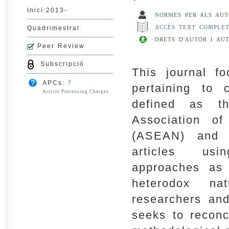
Inici:2013-
NORMES PER ALS AUT
ACCÉS TEXT COMPLE
Quadrimestral
DRETS D'AUTOR I AU
Peer Review
Subscripció
This journal f
APCs:
?
pertaining to 
Article Processing Charges
defined as t
Association o
(ASEAN) and 
articles us
approaches as
heterodox na
researchers and
seeks to reconc