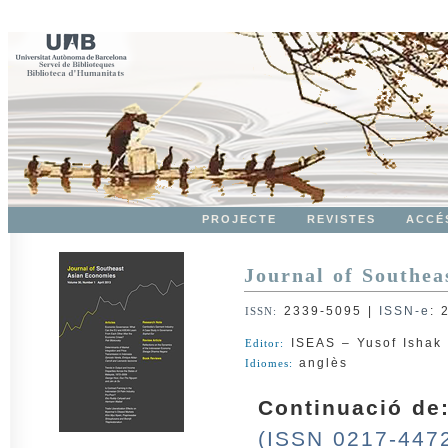
PROJECTE
REVISTES
ACCÉ
Journal of Southea
2339-5095
|
ISSN-e
:
ISSN:
ISEAS – Yusof Ishak 
Editor:
anglès
Idiomes:
Continuació de
(ISSN 0217-447