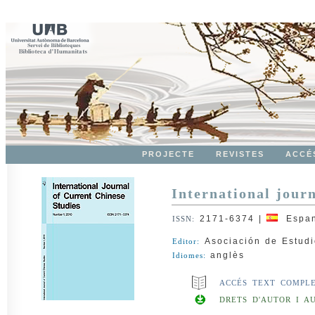
PROJECTE
REVISTES
ACCÉ
International journ
2171-6374
|
Espan
ISSN:
Asociación de Estud
Editor:
anglès
Idiomes:
ACCÉS TEXT COMPL
DRETS D'AUTOR I A