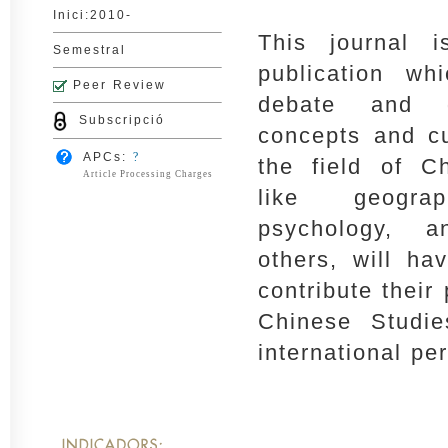
Inici:2010-
This journal i
Semestral
publication wh
Peer Review
debate and d
Subscripció
concepts and cu
APCs:
?
the field of Ch
Article Processing Charges
like geograp
psychology, a
others, will h
contribute their 
Chinese Studi
international pe