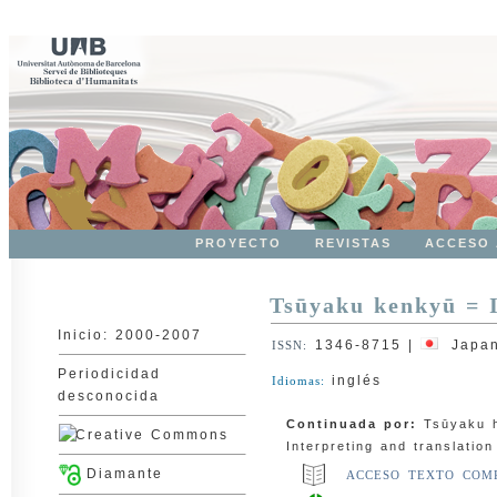
PROYECTO
REVISTAS
ACCESO 
Tsūyaku kenkyū = I
Inicio: 2000-2007
1346-8715
|
Japa
ISSN:
Periodicidad
inglés
Idiomas:
desconocida
Continuada por:
Tsūyaku 
Interpreting and translatio
Diamante
ACCESO TEXTO COM