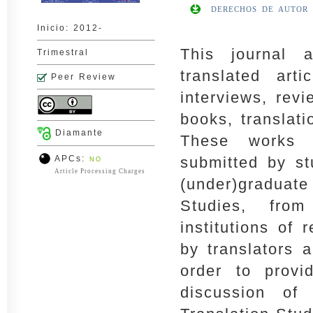
DERECHOS DE AUTOR
Inicio: 2012-
This journal a
Trimestral
translated artic
Peer Review
interviews, rev
books, translati
Diamante
These works 
APCs:
submitted by st
NO
Article Processing Charges
(under)graduat
Studies, from
institutions of
by translators a
order to provi
discussion of