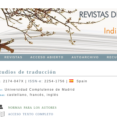
REVISTAS
ACCESO ABIERTO
AUTOARCHIVO
RECU
tudios de traducción
2174-047X
|
ISSN-e
:
2254-1756
|
Spain
N:
Universidad Complutense de Madrid
or:
castellano, francés, inglés
mas:
NORMAS PARA LOS AUTORES
ACCESO TEXTO COMPLETO