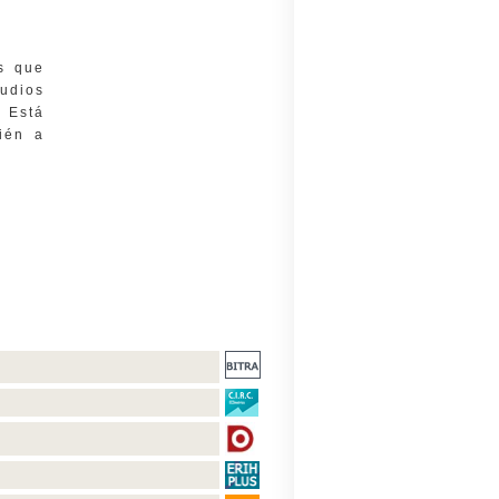
os que
udios
. Está
bién a