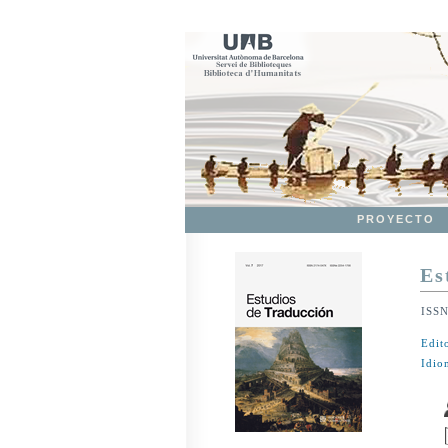
PROYECTO
Es
ISS
Edit
Idio