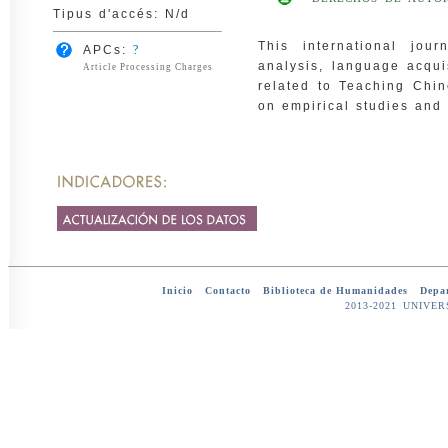
Tipus d'accés: N/d
This international jou
APCs:
?
analysis, language acqui
Article Processing Charges
related to Teaching Chi
on empirical studies and
Inicio
-
Contacto
-
Biblioteca de Humanidades
-
Depar
2013-2021 UNIV