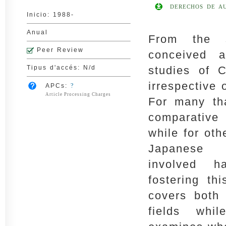
DERECHOS DE A
Inicio: 1988-
Anual
From the s
Peer Review
conceived 
Tipus d'accés: N/d
studies of 
irrespective 
APCs:
?
Article Processing Charges
For many th
comparative
while for oth
Japanese i
involved 
fostering th
covers both
fields whi